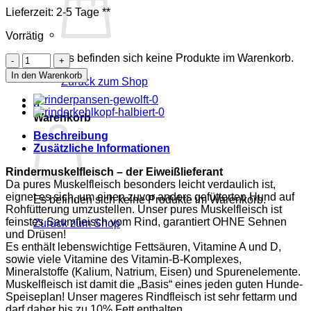
Lieferzeit:
2-5 Tage
**
Vorrätig
Es befinden sich keine Produkte im Warenkorb.
Rindermuskelfleisch
mager,
In den Warenkorb
Zurück zum Shop
gewolft
Menge
0
Warenkorb
Beschreibung
Zusätzliche Informationen
Rindermuskelfleisch – der Eiweißlieferant
Da pures Muskelfleisch besonders leicht verdaulich ist,
eignet es sich, um einen zuvor anders gefütterten Hund auf
Es befinden sich keine Produkte im Warenkorb.
Rohfütterung umzustellen. Unser pures Muskelfleisch ist
feinstes Saumfleisch vom Rind, garantiert OHNE Sehnen
Zurück zum Shop
und Drüsen!
Es enthält lebenswichtige Fettsäuren, Vitamine A und D,
sowie viele Vitamine des Vitamin-B-Komplexes,
Mineralstoffe (Kalium, Natrium, Eisen) und Spurenelemente.
Muskelfleisch ist damit die „Basis“ eines jeden guten Hunde-
Speiseplan! Unser mageres Rindfleisch ist sehr fettarm und
darf daher bis zu 10% Fett enthalten.