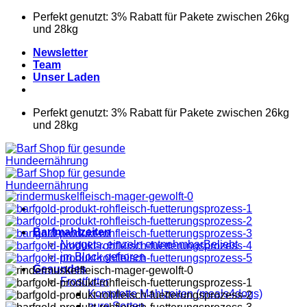
Zum
Perfekt genutzt: 3% Rabatt für Pakete zwischen 26kg
Inhalt
und 28kg
springen
Newsletter
Team
Unser Laden
Perfekt genutzt: 3% Rabatt für Pakete zwischen 26kg
und 28kg
Barfmahlzeiten
Nuggets, einzeln entnehmbar
im Block gefroren
Gesundes
Frostfutter
Komplette Mahlzeiten (meals4dogs)
pure Sorten