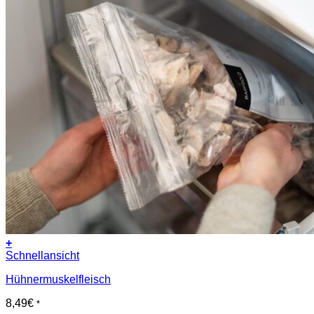
+
Schnellansicht
Hühnermuskelfleisch
8,49
€
*