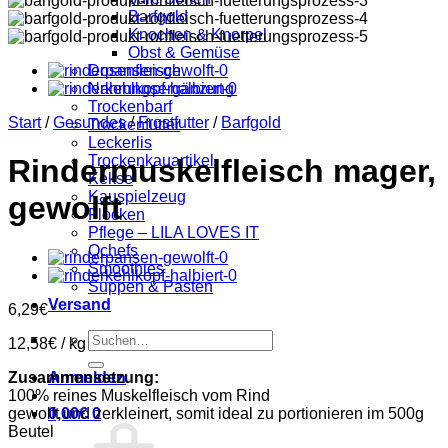
Barfgold
Knochen & Knorpel
Obst & Gemüse
Dosenfleisch
Nahrungsergänzung
Trockenbarf
Start
/
Gesundes
/
Frostfutter
/
Barfgold
Trockenfutter
Leckerlis
Trockenkauartikel
Rindermuskelfleisch mager,
Kekse
Kauspielzeug
gewolft
Flocken
Pflege – LILA LOVES IT
Qchefs
Smoothies
Suppen & Pasten
Versand
6,29
€
*
Suchen
12,58
€
/
kg
nach:
Zusammensetzung:
Anmelden
100% reines Muskelfleisch vom Rind
gewolft und zerkleinert, somit ideal zu portionieren im 500g
0,00
€
0
Beutel