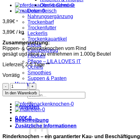
Obst & Gemüse
Dosenfleisch
Nahrungsergänzung
3,89
€
*
Trockenbarf
Trockenfutter
3,89
€
/
kg
Leckerlis
Trockenkauartikel
Zusammensetzung:
Kekse
Rippen- & Gelenksknochen vom Rind
Kauspielzeug
gesägt und ideal zu entnehmen im 1.000g Beutel
Flocken
Pflege – LILA LOVES IT
Lieferzeit:
2-5 Tage
**
Qchefs
Smoothies
Vorrätig
Suppen & Pasten
Versand
große
Rinderknochen
In den Warenkorb
Suchen
Menge
nach:
Anmelden
0,00
€
0
Beschreibung
Zusätzliche Informationen
Rinderknochen – ein garantierter Kau- und Beschäftigun