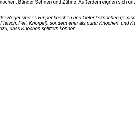
ür Knochen, Bänder Sehnen und Zähne. Außerdem eignen sich un
 der Regel sind es Rippenknochen und Gelenksknochen gemischt. 
leisch, Fett, Knorpel), sondern eher als purer Knochen und 
t dazu, dass Knochen splittern können.