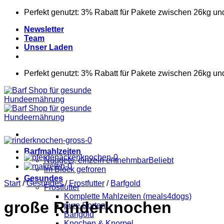
Zum
Perfekt genutzt: 3% Rabatt für Pakete zwischen 26kg un
Inhalt
Newsletter
springen
Team
Unser Laden
Perfekt genutzt: 3% Rabatt für Pakete zwischen 26kg un
Barfmahlzeiten
Nuggets, einzeln entnehmbar
im Block gefroren
Gesundes
Start
/
Gesundes
/
Frostfutter
/
Barfgold
Frostfutter
Komplette Mahlzeiten (meals4dogs)
große Rinderknochen
pure Sorten
Barfgold
Knochen & Knorpel