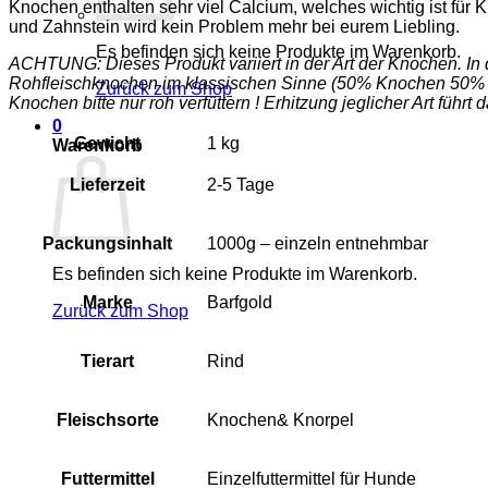
Knochen enthalten sehr viel Calcium, welches wichtig ist f
und Zahnstein wird kein Problem mehr bei eurem Liebling.
Es befinden sich keine Produkte im Warenkorb.
ACHTUNG: Dieses Produkt variiert in der Art der Knochen. In
Rohfleischknochen im klassischen Sinne (50% Knochen 50% F
Zurück zum Shop
Knochen bitte nur roh verfüttern ! Erhitzung jeglicher Art führ
0
Gewicht
1 kg
Warenkorb
Lieferzeit
2-5 Tage
Packungsinhalt
1000g – einzeln entnehmbar
Es befinden sich keine Produkte im Warenkorb.
Marke
Barfgold
Zurück zum Shop
Tierart
Rind
Fleischsorte
Knochen& Knorpel
Futtermittel
Einzelfuttermittel für Hunde