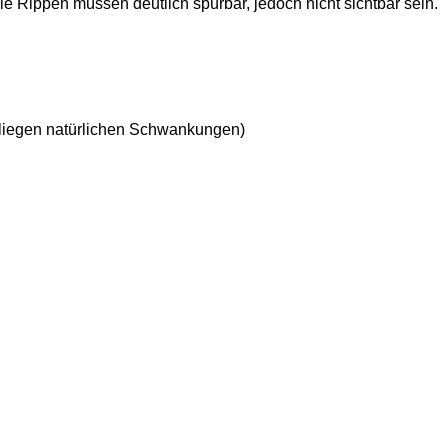
ie Rippen müssen deutlich spürbar, jedoch nicht sichtbar sein.
rliegen natürlichen Schwankungen)