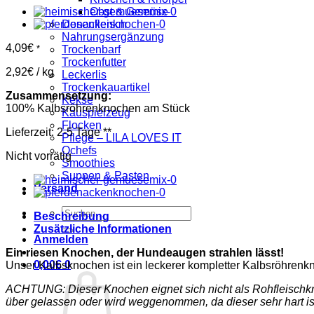
Obst & Gemüse
Dosenfleisch
Nahrungsergänzung
4,09
€
*
Trockenbarf
Trockenfutter
2,92
€
/
kg
Leckerlis
Trockenkauartikel
Zusammensetzung:
Kekse
100% Kalbsröhrenknochen am Stück
Kauspielzeug
Flocken
Lieferzeit:
2-5 Tage
**
Pflege – LILA LOVES IT
Qchefs
Nicht vorrätig
Smoothies
Suppen & Pasten
Versand
Suchen
Beschreibung
nach:
Zusätzliche Informationen
Anmelden
Ein riesen Knochen, der Hundeaugen strahlen lässt!
0,00
€
0
Unser Kalbsknochen ist ein leckerer kompletter Kalbsröhrenkn
ACHTUNG: Dieser Knochen eignet sich nicht als Rohfleischkno
über gelassen oder wird weggenommen, da dieser sehr hart is