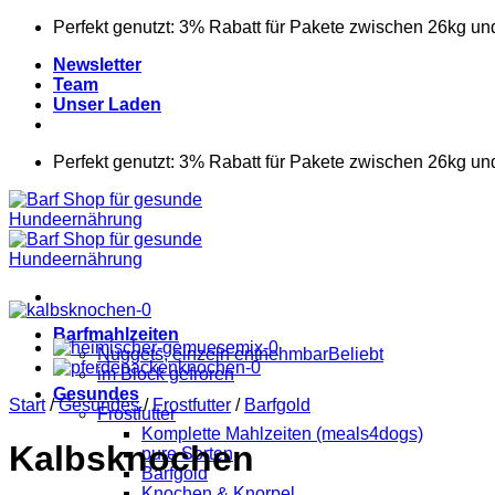
Zum
Perfekt genutzt: 3% Rabatt für Pakete zwischen 26kg un
Inhalt
Newsletter
springen
Team
Unser Laden
Perfekt genutzt: 3% Rabatt für Pakete zwischen 26kg un
Barfmahlzeiten
Nuggets, einzeln entnehmbar
im Block gefroren
Gesundes
Start
/
Gesundes
/
Frostfutter
/
Barfgold
Frostfutter
Komplette Mahlzeiten (meals4dogs)
Kalbsknochen
pure Sorten
Barfgold
Knochen & Knorpel