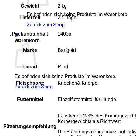
Gewicht
2 kg
Es befinden sich keine Produkte im Warenkorb.
Lieferzeit
2-5 Tage
Zurück zum Shop
Packungsinhalt
1400g
0
Warenkorb
Marke
Barfgold
Tierart
Rind
Es befinden sich keine Produkte im Warenkorb.
Fleischsorte
Knochen& Knorpel
Zurück zum Shop
Futtermittel
Einzelfuttermittel für Hunde
Faustregel: 2-3% des Körpergewicht
Körpergewichts als Richtwert.
Fütterungsempfehlung
Die Fütterungsmenge muss auf indivi