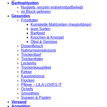
Barfmahlzeiten
Nuggets, einzeln entnehmbar
im Block gefroren
Gesundes
Frostfutter
Komplette Mahlzeiten (meals4dogs)
pure Sorten
Barfgold
Knochen & Knorpel
Obst & Gemüse
Dosenfleisch
Nahrungsergänzung
Trockenbarf
Trockenfutter
Leckerlis
Trockenkauartikel
Kekse
Kauspielzeug
Flocken
Pflege – LILA LOVES IT
Qchefs
Smoothies
Suppen & Pasten
Versand
Anmelden