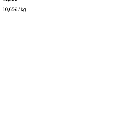
10,65
€
/
kg