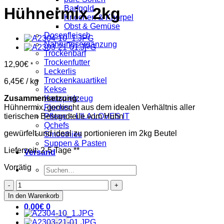
Barfgold
Hühnermix 2kg
Knochen & Knorpel
Obst & Gemüse
Dosenfleisch
Nahrungsergänzung
Trockenbarf
Trockenfutter
12,90
€
*
Leckerlis
Trockenkauartikel
6,45
€
/
kg
Kekse
Zusammensetzung:
Kauspielzeug
Hühnermix, gemischt aus dem idealen Verhältnis aller
Flocken
tierischen Bestandteile vom Huhn
Pflege – LILA LOVES IT
Qchefs
gewürfelt und ideal zu portionieren im 2kg Beutel
Smoothies
Suppen & Pasten
Lieferzeit:
2-5 Tage
**
Versand
Vorrätig
Suchen
nach:
Hühnermix
Anmelden
2kg
In den Warenkorb
Menge
0,00
€
0