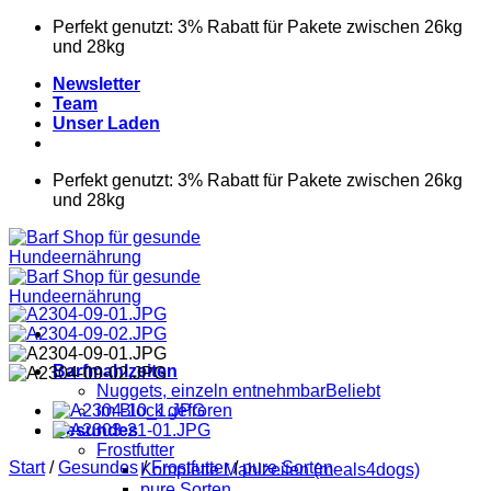
Zum
Perfekt genutzt: 3% Rabatt für Pakete zwischen 26kg
Inhalt
und 28kg
springen
Newsletter
Team
Unser Laden
Perfekt genutzt: 3% Rabatt für Pakete zwischen 26kg
und 28kg
Barfmahlzeiten
Nuggets, einzeln entnehmbar
im Block gefroren
Gesundes
Frostfutter
Start
/
Gesundes
/
Frostfutter
/
pure Sorten
Komplette Mahlzeiten (meals4dogs)
pure Sorten